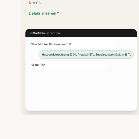
kennt.
Details ansehen
CoMakler · in onOffice
Was fehlt bei Elbchaussee 142?
Hausgeldabrechnung 2024, Protokoll ETV. Energieausweis läuft in 15 T.
§5 der TE?