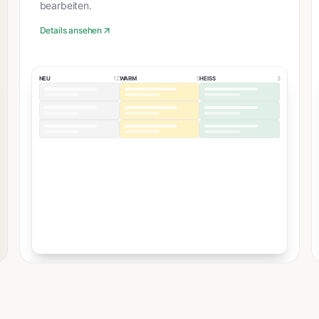
bearbeiten.
Details ansehen
NEU
12
WARM
5
HEISS
3