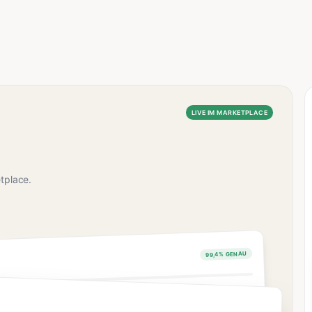
LIVE IM MARKETPLACE
tplace.
99,4% GENAU