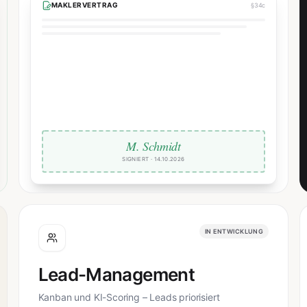
MAKLERVERTRAG
§34c
M. Schmidt
SIGNIERT · 14.10.2026
IN ENTWICKLUNG
Lead-Management
Kanban und KI-Scoring – Leads priorisiert