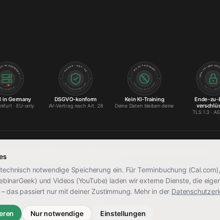
AI TRAINING
DSGVO · ART. 28
END-TO-E
HOSTED IN GERMANY
NO
· YOUR
YOURS ·
· AUFTRAGSVERARBEITUNG ·
· TLS 1.3 · AES-2
AWS FRANKFURT ·
DATA STAYS
 in Germany
DSGVO-konform
Kein KI-Training
Ende-zu-
verschlüs
kfurt · EU-only
AV-Vertrag nach Art. 28
Deine Daten bleiben deine
TLS 1.3 · A
tionen auf dieser Website wurden mithilfe generativer KI erstellt oder unterstützt und
es
eben. Details findest du unter
KI-Transparenz
.
 technisch notwendige Speicherung ein. Für Terminbuchung (Cal.com)
inarGeek) und Videos (YouTube) laden wir externe Dienste, die eige
– das passiert nur mit deiner Zustimmung. Mehr in der
Datenschutzer
behalten.
ieren
Nur notwendige
Einstellungen