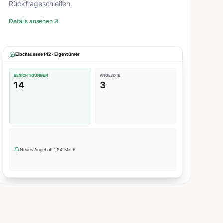
Rückfrageschleifen.
Details ansehen
Elbchaussee 142 · Eigentümer
BESICHTIGUNGEN
ANGEBOTE
14
3
Neues Angebot: 1,84 Mio €