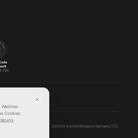
ND ENCRYPTED
56 ·
Ende
selt
ES-256
, Webinar-
ne Cookies
klärung
.
DSGVO-konform
Made in Germany 🇩🇪