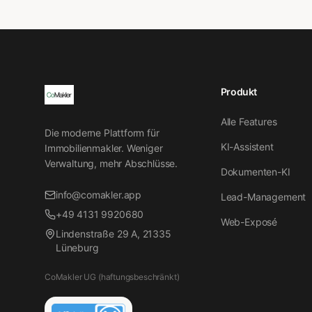
Produkt
Alle Features
Die moderne Plattform für
KI-Assistent
Immobilienmakler. Weniger
Verwaltung, mehr Abschlüsse.
Dokumenten-KI
info@comakler.app
Lead-Management
+49 4131 9920680
Web-Exposé
Lindenstraße 29 A, 21335
Lüneburg
CoMakler UG (haftungsbeschränkt)