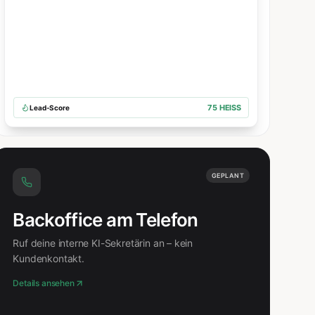
75 HEISS
Lead-Score
GEPLANT
Backoffice am Telefon
Ruf deine interne KI-Sekretärin an – kein
Kundenkontakt.
Details ansehen