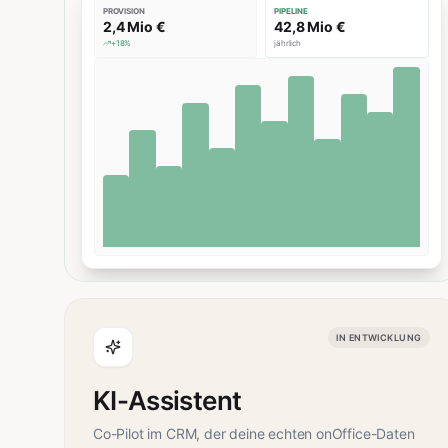
PROVISION
PIPELINE
2,4 Mio €
42,8 Mio €
+18%
jährlich
IN ENTWICKLUNG
KI-Assistent
Co-Pilot im CRM, der deine echten onOffice-Daten