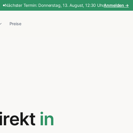
Nächster Termin:
Donnerstag, 13. August
,
12:30 Uhr
Anmelden →
Preise
irekt
in