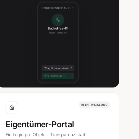
EINGEHENDER ANRUF
Backoffice-KI
Intern · Justus V.
"Trag Notartermin ein…"
Aufnahme läuft
IN ENTWICKLUNG
Eigentümer-Portal
Ein Login pro Objekt – Transparenz statt