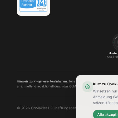
· 
Hosted
AWS Fran
Hinweis zu KI-generierten Inhalten:
Teile der Texte, Bilder und Illustra
Kurz zu Cooki
anschließend redaktionell durch das CoMakler-Team geprüft und freigeg
Wir setzen nur
Anmeldung (Web
setzen können 
©
2026
CoMakler UG (haftungsbeschränkt). Alle Rechte vor
Alle akzept