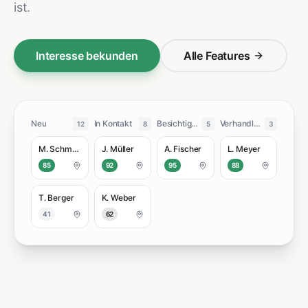
ist.
Interesse bekunden
Alle Features
Neu
In Kontakt
Besichtigung
Verhandlung
12
8
5
3
M. Schmidt
J. Müller
A. Fischer
L. Meyer
85
92
95
88
T. Berger
K. Weber
41
62