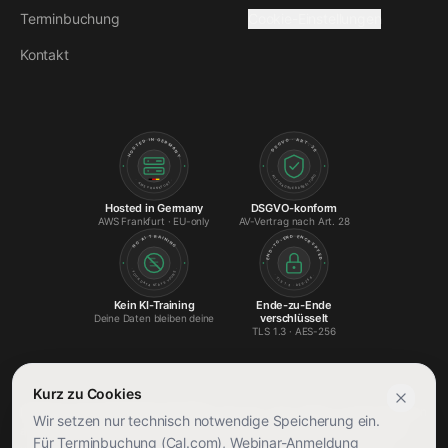
Terminbuchung
Cookie-Einstellungen
Kontakt
DSGVO · ART. 28
HOSTED IN GERMANY
· AUFTRAGSVERARBEITUNG ·
· AWS FRANKFURT ·
Hosted in Germany
DSGVO-konform
AWS Frankfurt · EU-only
AV-Vertrag nach Art. 28
AI TRAINING
END-TO-END ENCRYPTED
NO
· YOUR
YOURS ·
· TLS 1.3 · AES-256 ·
DATA STAYS
Kein KI-Training
Ende-zu-Ende
verschlüsselt
Deine Daten bleiben deine
TLS 1.3 · AES-256
Kurz zu Cookies
Hinweis zu KI-generierten Inhalten:
Teile der Texte, Bilder und Illustrationen
Wir setzen nur technisch notwendige Speicherung ein.
auf dieser Website wurden mithilfe generativer KI erstellt oder unterstützt
Für Terminbuchung (Cal.com), Webinar-Anmeldung