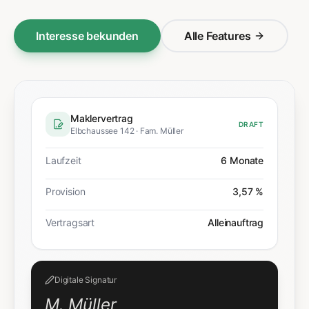
Interesse bekunden
Alle Features
Maklervertrag
DRAFT
Elbchaussee 142 · Fam. Müller
Laufzeit
6 Monate
Provision
3,57 %
Vertragsart
Allein­auftrag
Digitale Signatur
M. Müller