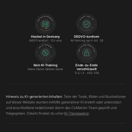
DSGVO · ART. 28
HOSTED IN GERMANY
· AUFTRAGSVERARBEITUNG ·
· AWS FRANKFURT ·
Hosted in Germany
DSGVO-konform
AWS Frankfurt · EU-only
AV-Vertrag nach Art. 28
AI TRAINING
END-TO-END ENCRYPTED
NO
· YOUR
YOURS ·
· TLS 1.3 · AES-256 ·
DATA STAYS
Kein KI-Training
Ende-zu-Ende
verschlüsselt
Deine Daten bleiben deine
TLS 1.3 · AES-256
Hinweis zu KI-generierten Inhalten:
Teile der Texte, Bilder und Illustrationen
auf dieser Website wurden mithilfe generativer KI erstellt oder unterstützt
und anschließend redaktionell durch das CoMakler-Team geprüft und
freigegeben. Details findest du unter
KI-Transparenz
.