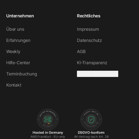
Unternehmen
Rechtliches
Über uns
Impressum
Erfahrungen
Datenschutz
Weekly
AGB
Hilfe-Center
KI-Transparenz
Terminbuchung
Cookie-Einstellungen
Kontakt
DSGVO · ART. 28
HOSTED IN GERMANY
· AUFTRAGSVERARBEITUNG ·
· AWS FRANKFURT ·
Hosted in Germany
DSGVO-konform
AWS Frankfurt · EU-only
AV-Vertrag nach Art. 28